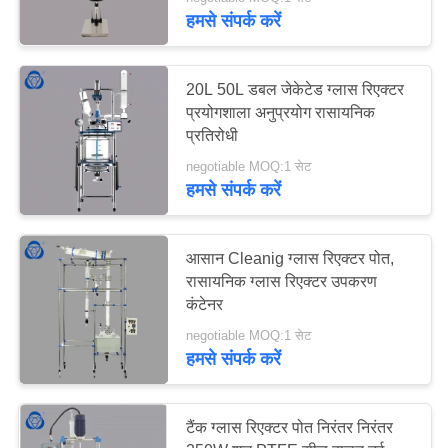
गुणवत्ता
हमसे संपर्क करें
नियंत्रण
6
20L 50L डबल जेकेटेड ग्लास रिएक्टर
हमसे
प्रयोगशाला अनुप्रयोग रासायनिक
बोरोसिलिकेट ग्लास
प्रतिरोधी
संपर्क
रिएक्टर
negotiable MOQ:1 सेट
करें
हमसे संपर्क करें
साइटमैप
आसान Cleanig ग्लास रिएक्टर पोत,
रासायनिक ग्लास रिएक्टर उपकरण
6
PRIVACY
कंटेनर
POLICY
negotiable MOQ:1 सेट
जैकटेड ग्लास रिएक्टर
हमसे संपर्क करें
टैंक ग्लास रिएक्टर पोत निरंतर निरंतर