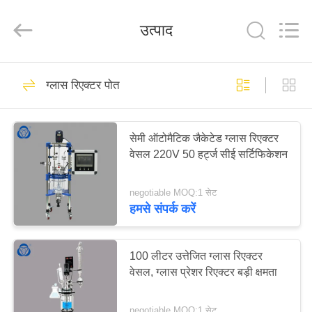
Nantong
Sanjing
Chemglass
उत्पाद
Co.,Ltd.
All
Rights
Reserved.
घर
6
ग्लास रिएक्टर पोत
ग्लास रिएक्टर पोत
उत्पादों
सेमी ऑटोमैटिक जैकेटेड ग्लास रिएक्टर
वेसल 220V 50 हर्ट्ज सीई सर्टिफिकेशन
हमारे
बारे
negotiable MOQ:1 सेट
में
हमसे संपर्क करें
6
कारखाना
100 लीटर उत्तेजित ग्लास रिएक्टर
हाई प्रेशर ग्लास रिएक्टर
वेसल, ग्लास प्रेशर रिएक्टर बड़ी क्षमता
भ्रमण
negotiable MOQ:1 सेट