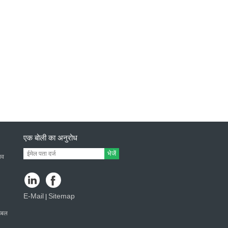
एक बोली का अनुरोध
भेजें
ाव
E-Mail
Sitemap
|
 डबल