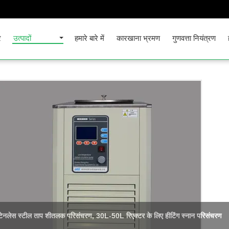
र
उत्पादों
हमारे बारे में
कारखाना भ्रमण
गुणवत्ता नियंत्रण
सुरक्षित सुविधाजनक प्रशीतित जल स्नान बुद्धिमान पीआईडी ​​लगातार डिवाइस सटीक