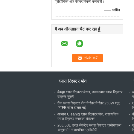
प्रौद्योगिकी और पेशेवर बिक्री कर्मचारी।
—— आर्मिन
मैं अब ऑनलाइन चैट कर रहा हूँ
ग्लास रिएक्टर पोत
वैक्यूम ग्लास रिएक्टर वेसल, उच्च दबाव ग्लास रिएक्टर
आ
उत्कृष्ट चुस्ती
ग
टैंक ग्लास रिएक्टर पोत निरंतर निरंतर 250W शुद्ध
6
PTFE सील हालत नई
र
आसान Cleanig ग्लास रिएक्टर पोत, रासायनिक
ब
ग्लास रिएक्टर उपकरण कंटेनर
र
20L 50L डबल जेकेटेड ग्लास रिएक्टर प्रयोगशाला
य
अनुप्रयोग रासायनिक प्रतिरोधी
च