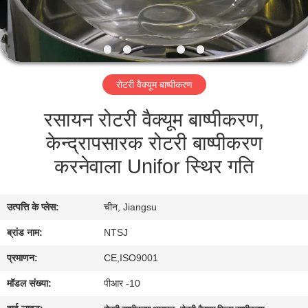
गुणवत्ता
नियंत्रण
हमसे
रोटरी वैक्यूम बाष्पीकरण
संपर्क
रसायन रोटरी वैक्यूम बाष्पीकरण,
करें
केन्द्रापसारक रोटरी बाष्पीकरण
करनेवाला Unifor स्थिर गति
साइटमैप
PRIVACY
उत्पत्ति के प्लेस:
चीन, Jiangsu
POLICY
ब्रांड नाम:
NTSJ
प्रमाणन:
CE,ISO9001
मॉडल संख्या:
पीआर -10