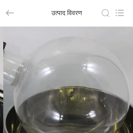
Nantong
Sanjing
Chemglass
उत्पाद विवरण
Co.,Ltd.
All
Rights
Reserved.
घर
उत्पादों
हमारे
बारे
में
कारखाना
भ्रमण