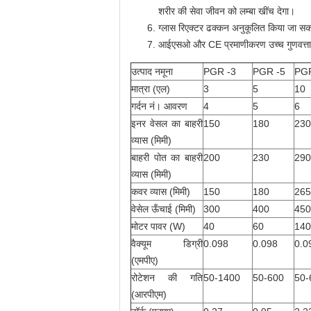
शरीर की सेवा जीवन को लम्बा खींच देगा।
ग्लास रिएक्टर ढक्कन अनुकूलित किया जा सक
आईएसओ और CE प्रमाणीकरण उच्च गुणवत्ता 
उत्पाद नमूना
PGR -3
PGR -5
PG
मात्रा (एल)
3
5
10
गर्दन नं। आवरण
4
5
6
इनर वेसल का बाहरी
150
180
230
व्यास (मिमी)
बाहरी पोत का बाहरी
200
230
290
व्यास (मिमी)
कवर व्यास (मिमी)
150
180
265
वेसेल ऊँचाई (मिमी)
300
400
450
मोटर पावर (W)
40
60
140
वैक्यूम डिग्री
0.098
0.098
0.0
(एमपीए)
रोटेशन की गति
50-1400
50-600
50-
(आरपीएम)