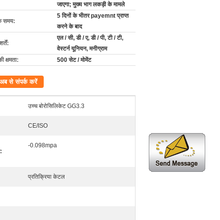
जाएगा; मुख्य भाग लकड़ी के मामले
5 दिनों के भीतर payemnt प्राप्त
के समय:
करने के बाद
एल / सी, डी / ए, डी / पी, टी / टी,
्तें:
वेस्टर्न यूनियन, मनीग्राम
की क्षमता:
500 सेट / मोमेंट
अब से संपर्क करें
उच्च बोरोसिलिकेट GG3.3
CE/ISO
-0.098mpa
ी:
प्रतिक्रिया केटल