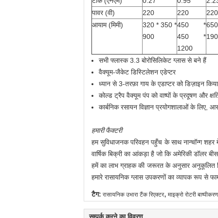
टॉर्क (एनएम)
0.27
0.95
2.2
पावर (वी)
220
220
220
आयाम (मिमी)
320 * 350 *
450 *
650
900
450 *
190
1200
सभी फ्लास्क 3.3 बोरोसिलिकेट ग्लास से बने हैं
वैक्यूम-जैकेट डिस्टिलेशन एडेप्टर
ध्यान से 3-तरफ़ा गाय के एडाप्टर को डिज़ाइन किय
कोल्ड ट्रैप वैक्यूम पंप को वाष्पों के प्रदूषण और क्ष
कार्बनिक रसायन विज्ञान प्रयोगशालाओं के लिए, आ
हमारी फैक्टरी
हम सुविधाजनक परिवहन पहुँच के साथ नान्चॉन्ग शहर में
वार्षिक बिक्री का आंकड़ा है जो कि अमेरिकी डॉलर ब
हमें का लाभ ग्राहक की जरूरत के अनुसार अनुकूलित
हमारे रासायनिक ग्लास उपकरणों का व्यापक रूप से फार्म
,
टैग:
रासायनिक उभारा टैंक रिएक्टर
माइक्रो रोटरी बाष्पीकरण
सम्पर्क करने का विवरण