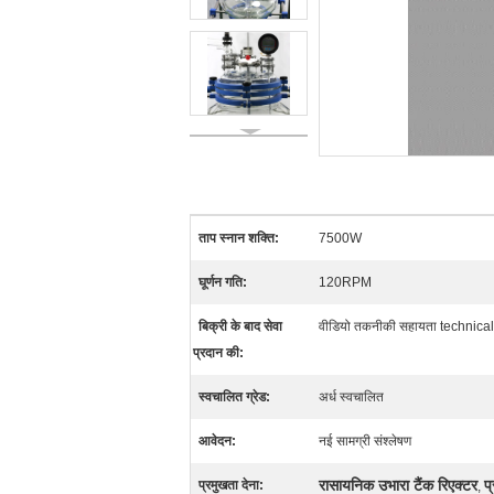
ताप स्नान शक्ति:
7500W
घूर्णन गति:
120RPM
बिक्री के बाद सेवा
वीडियो तकनीकी सहायता technical 
प्रदान की:
स्वचालित ग्रेड:
अर्ध स्वचालित
आवेदन:
नई सामग्री संश्लेषण
रासायनिक उभारा टैंक रिएक्टर
प
प्रमुखता देना:
,