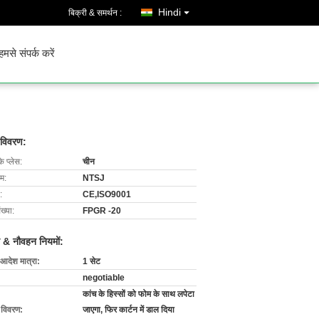
Hindi
बिक्री & समर्थन :
हमसे संपर्क करें
 विवरण:
के प्लेस:
चीन
ाम:
NTSJ
:
CE,ISO9001
ख्या:
FPGR -20
 & नौवहन नियमों:
 आदेश मात्रा:
1 सेट
negotiable
कांच के हिस्सों को फोम के साथ लपेटा
ग विवरण:
जाएगा, फिर कार्टन में डाल दिया